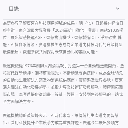
目錄
為讓各界了解廣運在科技應用領域的成果，明（15）日起將在經濟日
報主辦、南台灣最大專業展「2024高雄自動化工業展」南館S1039攤
位，展出智慧搬運AGF、智慧物流模型、智慧製造ICT、淨零碳排-儲
能、AI揀貨系統等，廣運機械矢志成為企業邁向科技時代的升級轉型
最佳後盾，歡迎參觀共同探討未來自動化的無限可能。
廣運機械從1976年創辦人謝清福親手打造第一台自動輸送機開始，憑
藉實做好學精神、獨特前瞻眼光，不斷精進專業技術，成為全球領先
的自動化生產解決方案及物流系統供應商，實績遍及世界各地。廣運
深入關注自動化發展趨勢，並致力專業技術研發與服務，積極開拓國
際市場，為客戶提供從規畫、設計、製造、安裝到售後服務的一站式
全方面解決方案。
廣運機械總監黃智壕表示，AI時代來臨，讓傳統的生產邁向更智慧
化，善用科技提升企業競爭力成為重要課題。廣運今年展出多項方