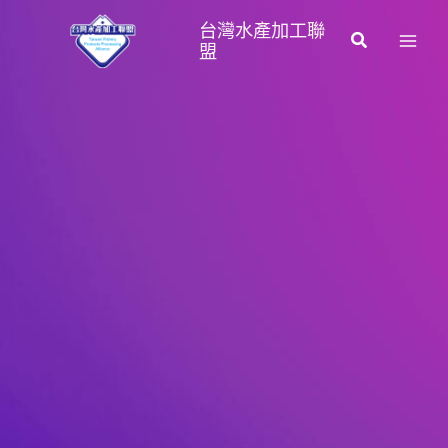
跳
台灣水產加工聯
至
搜
盟
主
尋
要
內
容