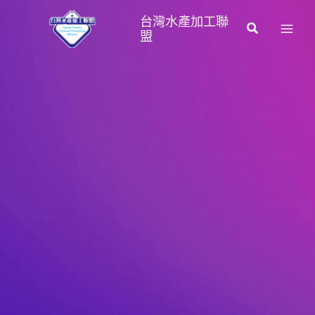
跳
台灣水產加工聯
至
搜
盟
主
尋
要
內
容