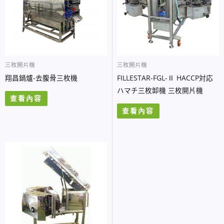
三枚開片機
三枚開片機
翔昌鍋爐-去腹骨三枚機
FILLESTAR-FGL-Ⅱ HACCP対応
ハマチ三枚卸機 三枚開片機
查看內容
查看內容