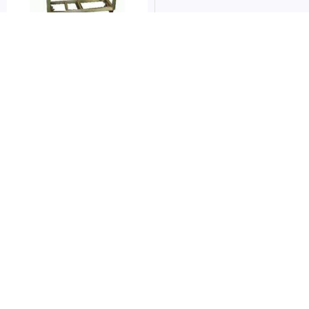
三枚開片機
FILLESTAR-FGL-I中型魚生・半解
凍三枚卸機
查看內容
追蹤我們