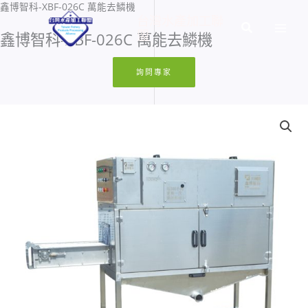
鑫博智科-XBF-026C 萬能去鱗機
跳
台灣水產加工聯
至
搜
盟
鑫博智科-XBF-026C 萬能去鱗機
主
尋
要
詢問專家
內
容