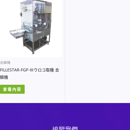
去鱗機
FILLESTAR-FGP-Ⅲウロコ取機 去
鱗機
查看內容
追蹤我們