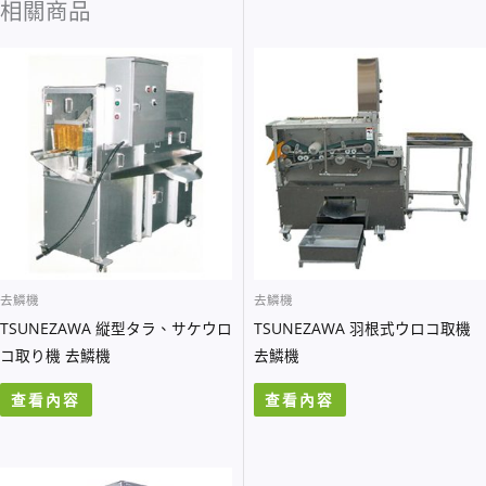
相關商品
去鱗機
去鱗機
TSUNEZAWA 縦型タラ、サケウロ
TSUNEZAWA 羽根式ウロコ取機
コ取り機 去鱗機
去鱗機
查看內容
查看內容