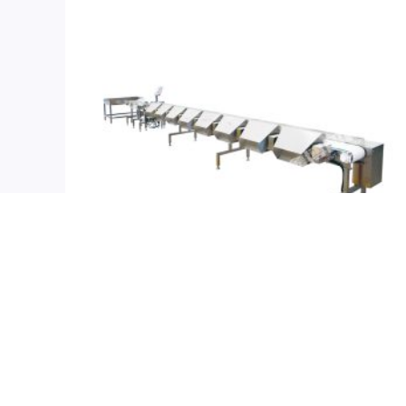
分級機（數位磅秤）
鑫博智科-XBF-718重量分選機