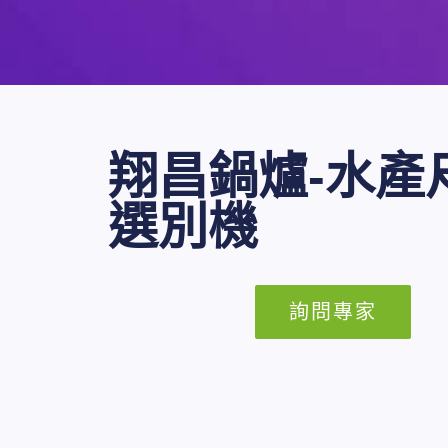
翔昌鍋爐-水產
選別機
詢問專家