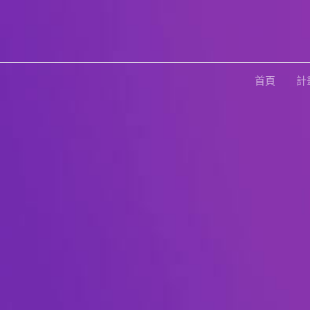
跳
至
主
要
首頁
計
內
容