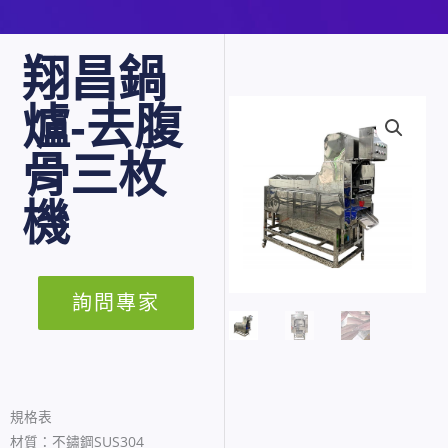
翔昌鍋
爐-去腹
骨三枚
機
詢問專家
規格表
材質：不鏽鋼SUS304