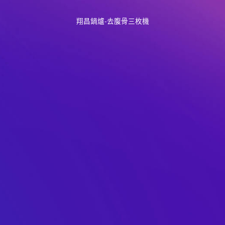
翔昌鍋爐-去腹骨三枚機