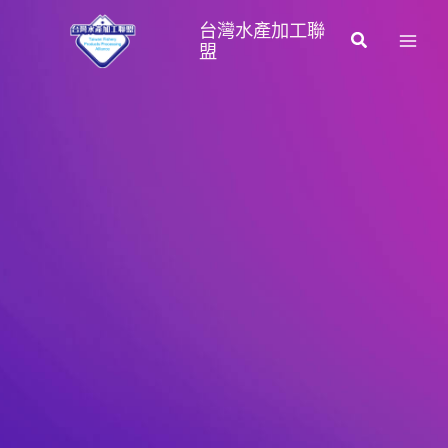
跳
台灣水產加工聯
至
搜
盟
主
尋
要
內
容