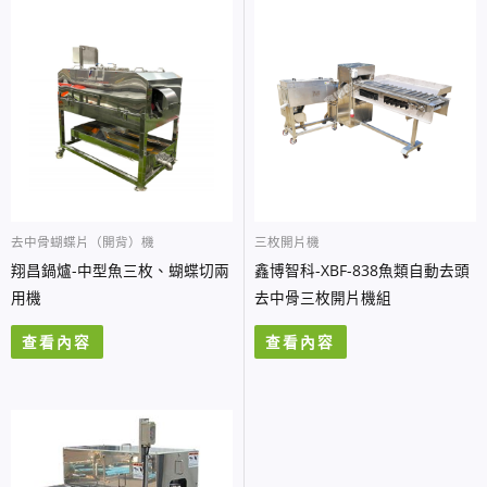
去中骨蝴蝶片（開背）機
三枚開片機
翔昌鍋爐-中型魚三枚、蝴蝶切兩
鑫博智科-XBF-838魚類自動去頭
用機
去中骨三枚開片機組
查看內容
查看內容