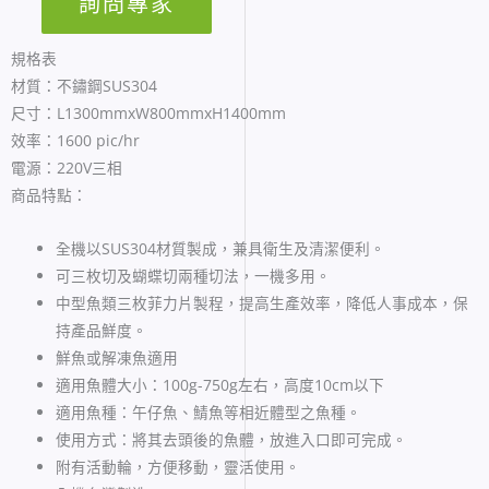
詢問專家
規格表
材質：不鏽鋼SUS304
尺寸：L1300mmxW800mmxH1400mm
效率：1600 pic/hr
電源：220V三相
商品特點：
全機以SUS304材質製成，兼具衛生及清潔便利。
可三枚切及蝴蝶切兩種切法，一機多用。
中型魚類三枚菲力片製程，提高生產效率，降低人事成本，保
持產品鮮度。
鮮魚或解凍魚適用
適用魚體大小：100g-750g左右，高度10cm以下
適用魚種：午仔魚、鯖魚等相近體型之魚種。
使用方式：將其去頭後的魚體，放進入口即可完成。
附有活動輪，方便移動，靈活使用。