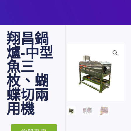
翔昌鍋
爐-中型
魚三
枚、蝴
蝶切兩
用機