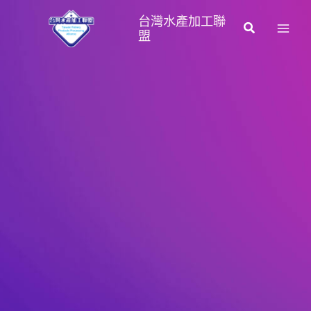
跳
台灣水產加工聯
至
搜
盟
主
尋
要
內
容