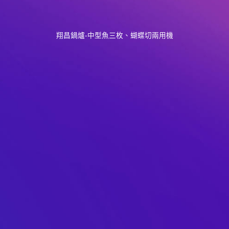
翔昌鍋爐-中型魚三枚、蝴蝶切兩用機