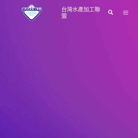
跳
台灣水產加工聯
至
搜
盟
主
尋
要
內
容