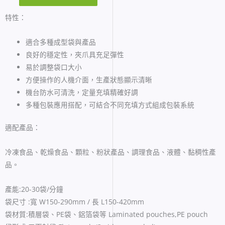
特性：
適合多種成型袋與產品
良好的穩定性，夾爪具充足彈性
易於調整袋口大小
方便操作的人機介面，生產狀態顯示清晰
機台防水可清洗，定量充填精確好調
多種包裝應用搭配，可結合不同充填方式組成包裝系統
適配產品：
冷凍食品、乾燥食品、顆粒、粉狀產品、調理食品、液體、黏稠性產
品。
產能:20-30袋/分鐘
袋尺寸 :寬 W150-290mm / 長 L150-420mm
袋材質:積層袋、PE袋、鋁箔袋等 Laminated pouches,PE pouch