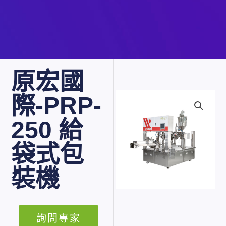
原宏國
際-PRP-
250 給
袋式包
裝機
詢問專家