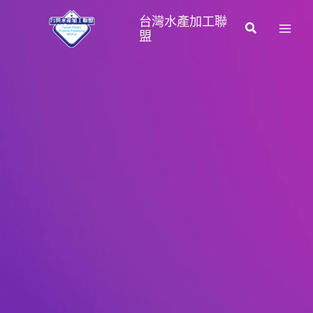
跳
台灣水產加工聯
至
搜
盟
主
尋
要
內
容