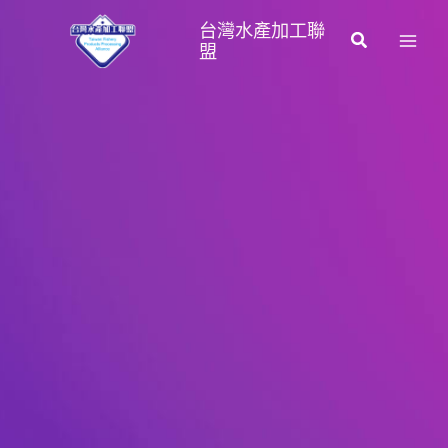
跳
台灣水產加工聯
至
搜
盟
主
尋
要
內
容