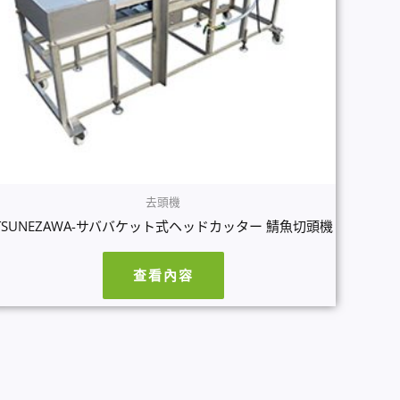
去頭機
TSUNEZAWA-サババケット式ヘッドカッター 鯖魚切頭機
查看內容