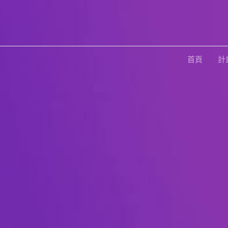
跳
至
主
要
首頁
計
內
容