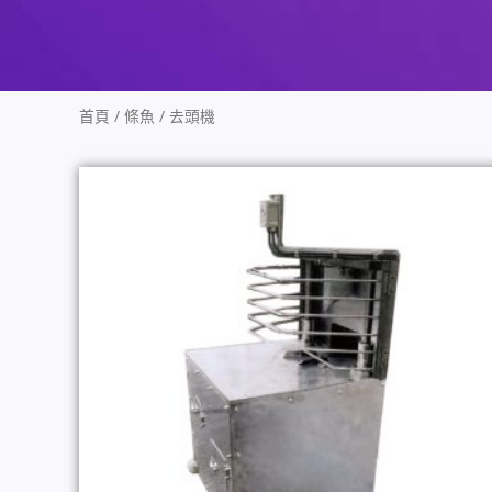
首頁
/
條魚
/ 去頭機