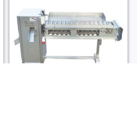
去頭機
頭
鑫博智科-XBF-003魚類切頭切尾機
查看內容