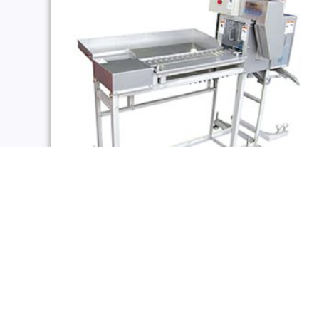
去頭機
TSUNEZAWA-小型バケット式ヘッドカッター小型魚切
機