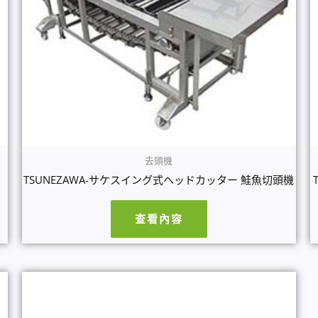
去頭機
TSUNEZAWA-サケスイング式ヘッドカッター 鮭魚切頭機
查看內容