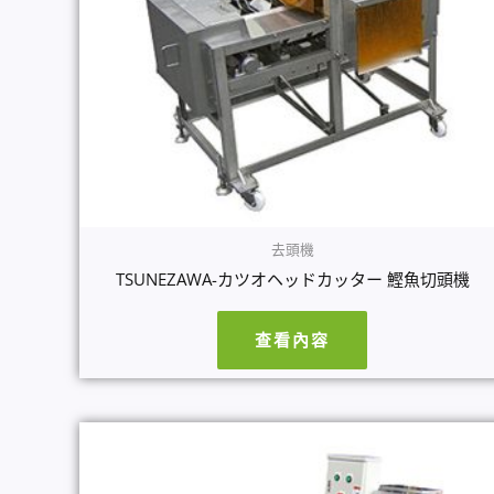
去頭機
TSUNEZAWA-カツオヘッドカッター 鰹魚切頭機
查看內容