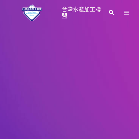
跳
台灣水產加工聯
至
搜
盟
主
尋
要
內
容