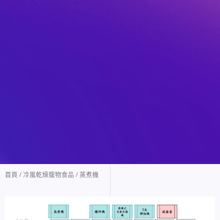
首頁
/
冷風乾燥寵物食品
/ 蒸煮機