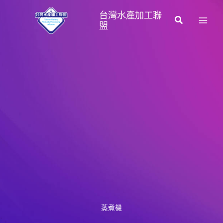
跳
台灣水產加工聯
至
搜
盟
主
尋
要
內
容
蒸煮機