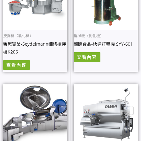
攪拌機（乳化機）
攪拌機（乳化機）
榮懋實業-Seydelmann細切攪拌
湘閤食品-快速打漿機 SYY-601
機K206
查看內容
查看內容