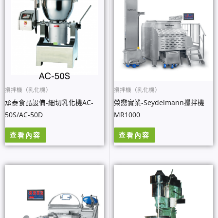
攪拌機（乳化機）
攪拌機（乳化機）
承泰食品設備-細切乳化機AC-
榮懋實業-Seydelmann攪拌機
50S/AC-50D
MR1000
查看內容
查看內容