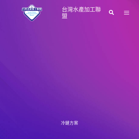
跳
台灣水產加工聯
至
搜
盟
主
尋
要
內
容
冷鏈方案