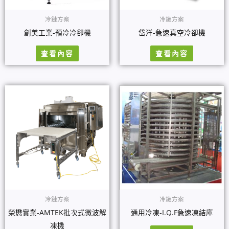
冷鏈方案
冷鏈方案
創美工業-預冷冷卻機
岱洋-急速真空冷卻機
查看內容
查看內容
冷鏈方案
冷鏈方案
榮懋實業-AMTEK批次式微波解
通用冷凍-I.Q.F急速凍結庫
凍機