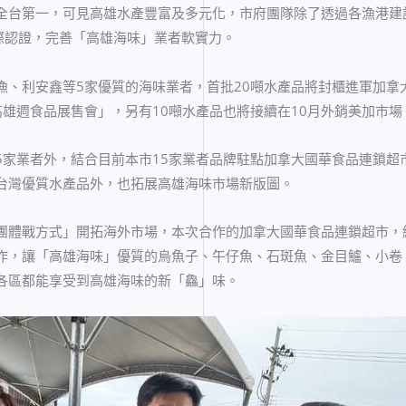
全台第一，可見高雄水產豐富及多元化，市府團隊除了透過各漁港建
國際認證，完善「高雄海味」業者軟實力。
漁、利安鑫等5家優質的海味業者，首批20噸水產品將封櫃進軍加拿
雄週食品展售會」，另有10噸水產品也將接續在10月外銷美加市場
5家業者外，結合目前本市15家業者品牌駐點加拿大國華食品連鎖超
嚐台灣優質水產品外，也拓展高雄海味市場新版圖。
團體戰方式」開拓海外市場，本次合作的加拿大國華食品連鎖超市，總
作，讓「高雄海味」優質的烏魚子、午仔魚、石斑魚、金目鱸、小卷
各區都能享受到高雄海味的新「鱻」味。