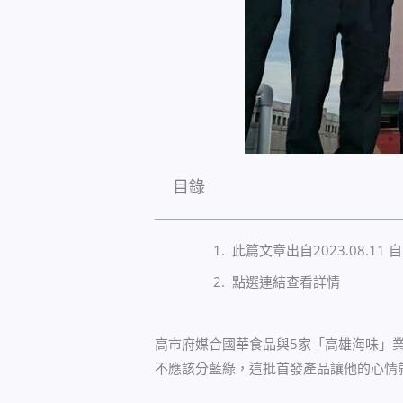
目錄
此篇文章出自2023.08.11 
點選連結查看詳情
高市府媒合國華食品與5家「高雄海味」
不應該分藍綠，這批首發產品讓他的心情