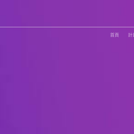
跳
至
主
要
首頁
計
內
容